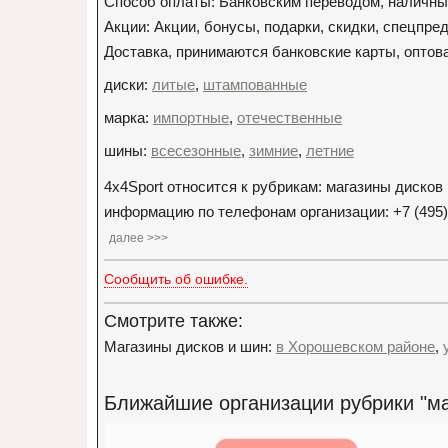
Способ оплаты: Банковским переводом, наличны
Акции: Акции, бонусы, подарки, скидки, спецпр
Доставка, принимаются банковские карты, оптов
диски:
литые
,
штампованные
марка:
импортные
,
отечественные
шины:
всесезонные
,
зимние
,
летние
4x4Sport относится к рубрикам: магазины диско
информацию по телефонам организации: +7 (495) 72
далее >>>
Сообщить об ошибке.
Смотрите также:
Магазины дисков и шин:
в Хорошевском районе
,
Ближайшие организации рубрики "ма