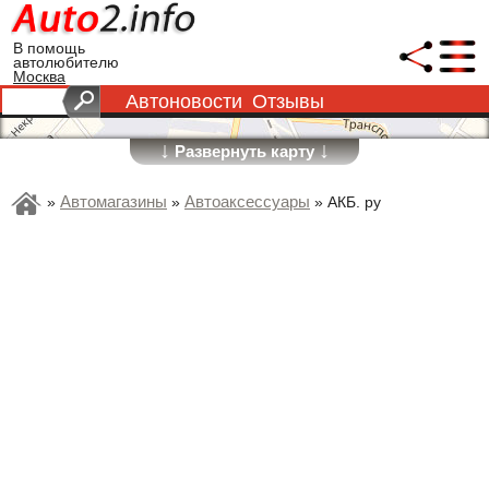
В помощь
автолюбителю
Москва
Автоновости
Отзывы
↓
↓
Развернуть карту
Автомагазины
Автоаксессуары
»
»
»
АКБ. ру