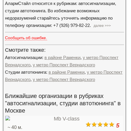
АлармСтайл относится к рубрикам: автосигнализации,
студии автотюнинга. Во избежание возможных
недоразумений старайтесь уточнять информацию по
телефону организации: +7 (926) 979-82-22.
далее >>>
Сообщить об ошибке.
Смотрите также:
Автосигнализации:
в районе Раменки
,
у метро Проспект
Вернадского
,
у метро Проспект Вернадского
Студии автотюнинга:
в районе Раменки
,
у метро Проспект
Вернадского
,
у метро Проспект Вернадского
Ближайшие организации в рубриках
"автосигнализации, студии автотюнинга" в
Москве
5
~ 40 м.