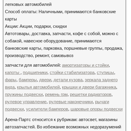
легковых автомобилей
Способ оплаты: Наличными, принимаются банковские
карты
Акции: Акции, подарки, скидки
Автотовары, доставка, запчасти, кофе с собой, можно с
собакой, навесное оборудование, принимаются
банковские карты, парковка, поршневые группы, продажа,
производство, ремонт, самовывоз
запчасти для автомобилей:
амортизаторы и стойки
,
капоты
,
подшипники
,
стойки стабилизатора
,
ступицы
,
фары
,
бамперы
,
двери
,
детали кузова
,
зеркала заднего
вида
,
крылья автомобилей
,
крышки и двери багажника
,
пружины подвески
,
ремень грм
,
решетки радиаторов
,
рулевое управление
,
рулевые наконечники
,
рычаги
подвески
,
усилители бамперов
,
шаровые опоры подвески
Арена-Партс относится к рубрикам: автосвет, магазины
автозапчастей. Во избежание возможных недоразумений