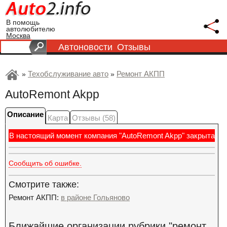
В помощь
автолюбителю
Москва
Автоновости
Отзывы
Техобслуживание авто
Ремонт АКПП
»
»
AutoRemont Akpp
Описание
Карта
Отзывы (58)
В настоящий момент компания "AutoRemont Akpp" закрыта
Сообщить об ошибке.
Смотрите также:
Ремонт АКПП:
в районе Гольяново
Ближайшие организации рубрики "ремонт