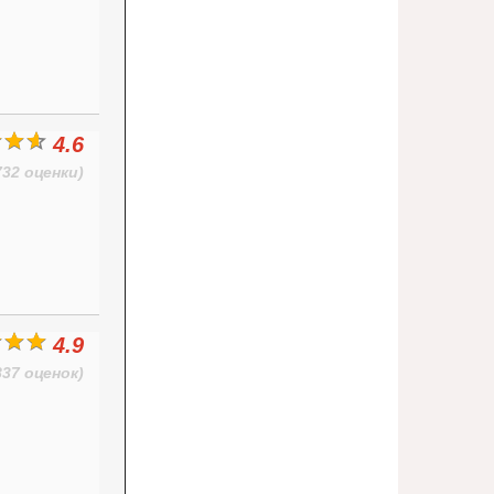
4.6
732 оценки)
4.9
837 оценок)