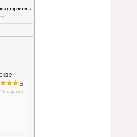
ний старайтесь
>>
скве
5
(43 оценки)