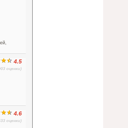
ей,
4.5
903 оценки)
4.6
533 оценки)