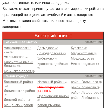
уже посетивших то или иное заведение.
Вы также можете принять участие в формировании рейтинга
организаций по оценке автомобилей и автоэкспертизе
Москвы, оставив свой отзыв или поставив оценку
заведению.
Быстрый поиск:
Ближайшее метро
показать все
Александровский
Давыдково
Курская
(4)
(6)
сад
(93)
Домодедовская
Марксистская
(4)
(4)
Аминьевская
(4)
Зябликово
Медведково
(6)
(4)
Библиотека имени
Красногвардейская
Нижегородская
(6)
Ленина
(93)
(6)
Бунинская аллея
(4)
Район города
показать все
Басманный район
Нагорный район
район Гольяново
(4)
(4)
(10)
Нижегородский
район Коньково
(4)
Даниловский район
район
(5)
район Лефортово
(4)
(4)
Пресненский район
район Люблино
(5)
Донской район
(6)
(5)
Мещанский район
район Выхино-