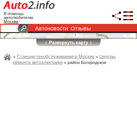
В помощь
автолюбителю
Москва
Автоновости
Отзывы
↓
↓
Развернуть карту
Станции техобслуживания в Москве
Центры
»
»
ремонта автоэлектрики
»
район Богородское