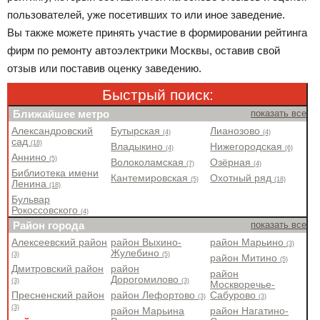
пользователей, уже посетивших то или иное заведение.
Вы также можете принять участие в формировании рейтинга
фирм по ремонту автоэлектрики Москвы, оставив свой
отзыв или поставив оценку заведению.
Быстрый поиск:
Ближайшее метро
показать все
Александровский
Бутырская
Лианозово
(4)
(4)
сад
(18)
Владыкино
Нижегородская
(4)
(6)
Аннино
(5)
Волоколамская
Озёрная
(7)
(4)
Библиотека имени
Кантемировская
Охотный ряд
(5)
(18)
Ленина
(18)
Бульвар
Рокоссовского
(4)
Район города
показать все
Алексеевский район
район Выхино-
район Марьино
(3)
Жулебино
(3)
(5)
район Митино
(5)
Дмитровский район
район
район
Дорогомилово
(3)
(3)
Москворечье-
Пресненский район
район Лефортово
Сабурово
(3)
(3)
(3)
район Марьина
район Нагатино-