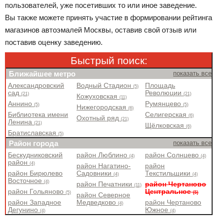
пользователей, уже посетивших то или иное заведение.
Вы также можете принять участие в формировании рейтинга
магазинов автоэмалей Москвы, оставив свой отзыв или
поставив оценку заведению.
Быстрый поиск:
Ближайшее метро
показать все
Александровский
Водный Стадион
Площадь
(5)
сад
Революции
(21)
(21)
Кожуховская
(11)
Аннино
Румянцево
(5)
(5)
Нижегородская
(6)
Библиотека имени
Селигерская
(6)
Охотный ряд
(21)
Ленина
(21)
Щёлковская
(6)
Братиславская
(5)
Район города
показать все
Бескудниковский
район Люблино
район Солнцево
(4)
(4)
район
(4)
район Нагатино-
район
район Бирюлево
Садовники
Текстильщики
(4)
(4)
Восточное
(4)
район Печатники
район Чертаново
(11)
район Гольяново
Центральное
(5)
(5)
район Северное
район Западное
Медведково
район Чертаново
(4)
Дегунино
Южное
(4)
(4)