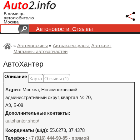
В помощь
автолюбителю
Москва
Автоновости
Отзывы
Автомагазины
Автоаксессуары
Автосвет
»
»
,
,
Магазины автозапчастей
АвтоХантер
Описание
Карта
Отзывы (1)
Адрес:
Москва
,
Новомосковский
административный округ, квартал № 70,
А9, Б-08
Дополнительные контакты:
autohunter.shop/
Координаты (ш/д):
55.6273, 37.4378
Телефон:
+7 (916) 444-90-85 - прямой