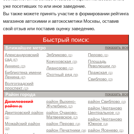
уже посетивших то или иное заведение.
Вы также можете принять участие в формировании рейтинга
магазинов автохимии и автокосметики Москвы, оставив
свой отзыв или поставив оценку заведению.
Быстрый поиск:
Ближайшее метро
показать все
Александровский
Зябликово
Перово
(11)
(11)
сад
(47)
Кожуховская
Площадь
(33)
Аннино
Революции
(23)
(50)
Лианозово
(12)
Библиотека имени
Пражская
(11)
Охотный ряд
(50)
Ленина
(47)
Свиблово
(15)
Волгоградский
проспект
(13)
Район города
показать все
Даниловский
район Выхино-
район Свиблово
(10)
район
Жулебино
(8)
(12)
район Чертаново
Дмитровский район
район Очаково-
Центральное
(12)
Матвеевское
(11)
(12)
район Чертаново
Можайский район
район Перово
Южное
(14)
(14)
(10)
район Печатники
район Ясенево
(34)
(11)