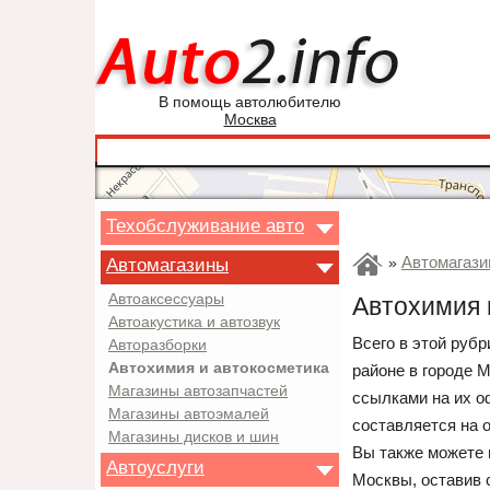
В помощь автолюбителю
Москва
Техобслуживание авто
Автомагази
Автомагазины
»
Автоаксессуары
Автохимия 
Автоакустика и автозвук
Всего в этой руб
Авторазборки
Автохимия и автокосметика
районе в городе 
Магазины автозапчастей
ссылками на их о
Магазины автоэмалей
составляется на 
Магазины дисков и шин
Вы также можете 
Автоуслуги
Москвы, оставив 