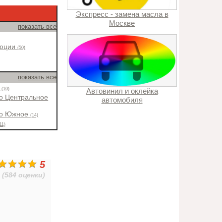
Экспресс - замена масла в
Москве
показать все
люции
(50)
показать все
о
(10)
Автовинил и оклейка
о Центральное
автомобиля
во Южное
(14)
11)
5
(584 оценки)