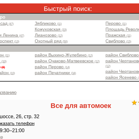
Быстрый поиск:
ро
 сад
Зябликово
Перово
(47)
(11)
(11)
Кожуховская
Площадь Рево
(33)
и Ленина
Лианозово
Пражская
(47)
(12)
(11)
роспект
Охотный ряд
Свиблово
(13)
(50)
(15)
йон
район Выхино-Жулебино
район Свиблов
(11)
(12)
н
район Очаково-Матвеевское
район Чертанов
(10)
(12)
(12)
н
район Перово
(8)
(14)
район Чертано
район
район Печатники
(10)
(34)
район Ясенево
(
азванию
Все для автомоек
оссе, 26, стр. 32
казать телефон
9:30–21:00
те