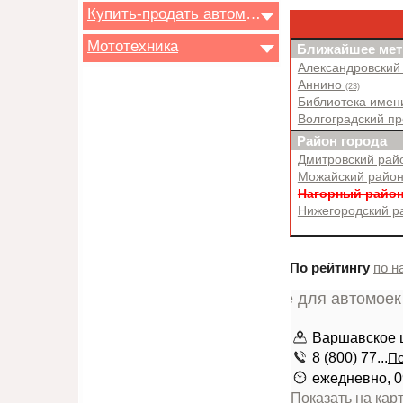
Купить-продать автомобиль
Мототехника
Ближайшее мет
Александровский
Аннино
(23)
Библиотека имен
Волгоградский п
Район города
Дмитровский ра
Можайский райо
Нагорный райо
Нижегородский 
По рейтингу
по н
Варшавское ш
8 (800) 77...
По
ежедневно, 0
Показать на кар