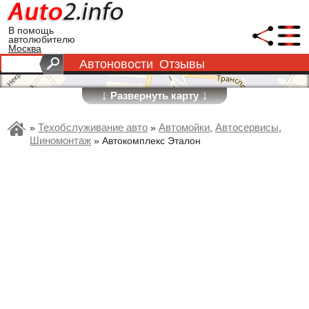
В помощь
автолюбителю
Москва
Автоновости
Отзывы
↓
↓
Развернуть карту
Техобслуживание авто
Автомойки
Автосервисы
»
»
,
,
Шиномонтаж
»
Автокомплекс Эталон