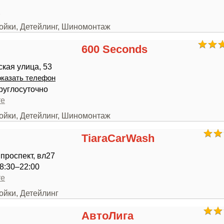
2
мойки, Детейлинг, Шиномонтаж
600 Seconds
кая улица, 53
казать телефон
руглосуточно
те
мойки, Детейлинг, Шиномонтаж
TiaraCarWash
проспект, вл27
8:30–22:00
те
ойки, Детейлинг
АвтоЛига