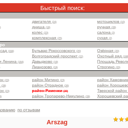
Быстрый поиск:
двигателя
мотоциклов
(24)
(10)
днища
ручная
)
(18)
(26)
колес
салона
(23)
(2)
комплексная
сухая
(25)
(2)
ро
 сад
Бульвар Рокоссовского
Озёрная
(184)
(20)
(20)
Волгоградский проспект
Охотный ряд
(22)
(188
и Ленина
Давыдково
Площадь Рево
(184)
(19)
Лианозово
Строгино
)
(19)
(20)
йон
район Митино
район Хамовни
(23)
(23)
н
район Отрадное
район Хорошев
(28)
(26)
йон
район Раменки
Тверской райо
(23)
(30)
район Тропарево-Никулино
Хорошевский р
4)
(28)
азванию
по отзывам
Arszag