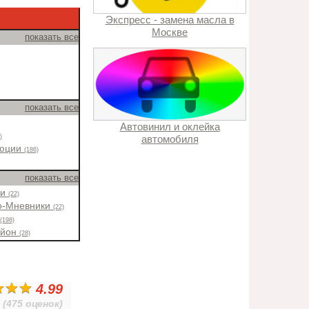
Экспресс - замена масла в
Москве
показать все
показать все
Автовинил и оклейка
)
автомобиля
люции
(186)
показать все
ки
(22)
о-Мневники
(22)
н
(198)
айон
(28)
4.99
(475 оценок)