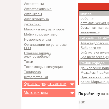
Автостоянки
Автострахование
мойка
Автошколы
робот
Автоэкспертиза
(3)
автоматическая
(4
Детейлинг
бесконтактная
(21)
Магазины аккумуляторов
выездная
(2)
Мойки грузовых авто
Ближайшее мет
Номерные знаки
Александровский
Организации по установке
Бибирево
ГБО
(21)
Библиотека имен
Станции зарядки
электромобилей
Братиславская
(23
Такси
Район города
Техпомощь и эвакуация
Даниловский ра
Тонировка
Можайский райо
Штрафстоянки
Пресненский ра
район Марьино
(2
Купить-продать автомобиль
Мототехника
По рейтингу
по н