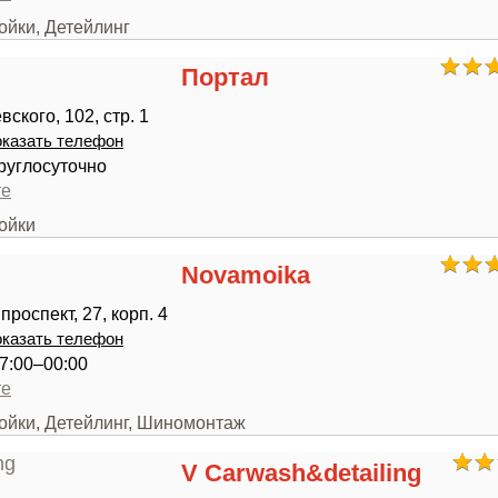
ойки, Детейлинг
Портал
ского, 102, стр. 1
казать телефон
руглосуточно
те
ойки
Novamoika
роспект, 27, корп. 4
казать телефон
7:00–00:00
те
мойки, Детейлинг, Шиномонтаж
V Carwash&detailing