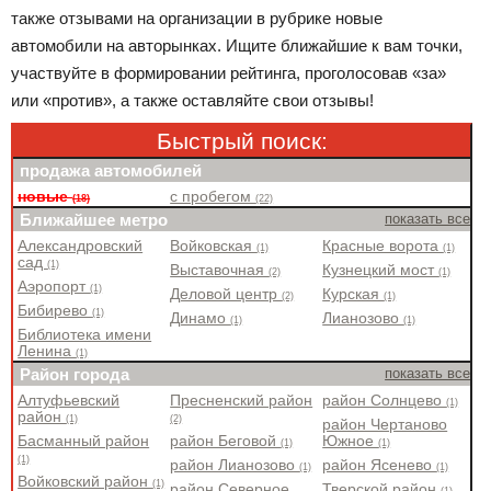
также отзывами на организации в рубрике новые
автомобили на авторынках. Ищите ближайшие к вам точки,
участвуйте в формировании рейтинга, проголосовав «за»
или «против», а также оставляйте свои отзывы!
Быстрый поиск:
продажа автомобилей
новые
с пробегом
(18)
(22)
Ближайшее метро
показать все
Александровский
Войковская
Красные ворота
(1)
(1)
сад
(1)
Выставочная
Кузнецкий мост
(2)
(1)
Аэропорт
(1)
Деловой центр
Курская
(2)
(1)
Бибирево
(1)
Динамо
Лианозово
(1)
(1)
Библиотека имени
Ленина
(1)
Район города
показать все
Алтуфьевский
Пресненский район
район Солнцево
(1)
район
(1)
(2)
район Чертаново
Басманный район
район Беговой
Южное
(1)
(1)
(1)
район Лианозово
район Ясенево
(1)
(1)
Войковский район
(1)
район Северное
Тверской район
(1)