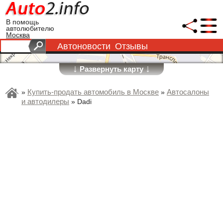
В помощь
автолюбителю
Москва
Автоновости
Отзывы
↓
↓
Развернуть карту
Купить-продать автомобиль в Москве
Автосалоны
»
»
и автодилеры
»
Dadi