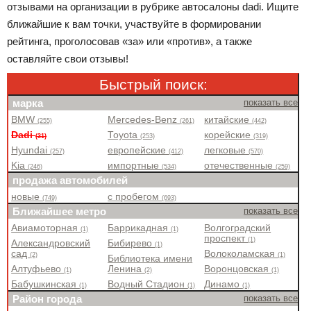
отзывами на организации в рубрике автосалоны dadi. Ищите
ближайшие к вам точки, участвуйте в формировании
рейтинга, проголосовав «за» или «против», а также
оставляйте свои отзывы!
Быстрый поиск:
марка
показать все
BMW
Mercedes-Benz
китайские
(255)
(261)
(442)
Dadi
Toyota
корейские
(31)
(253)
(319)
Hyundai
европейские
легковые
(257)
(412)
(570)
Kia
импортные
отечественные
(246)
(534)
(259)
продажа автомобилей
новые
с пробегом
(749)
(693)
Ближайшее метро
показать все
Авиамоторная
Баррикадная
Волгоградский
(1)
(1)
проспект
(1)
Александровский
Бибирево
(1)
сад
Волоколамская
(2)
(1)
Библиотека имени
Алтуфьево
Ленина
Воронцовская
(1)
(2)
(1)
Бабушкинская
Водный Стадион
Динамо
(1)
(1)
(1)
Район города
показать все