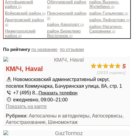
Алтуфьевский
Обручевский район
район Выхино-
район
Жулебино
(1)
(1)
(1)
Войковский район
Пресненский район
район Гольяново
(1)
(1)
(1)
Дмитровский район
район Лефортово
(1)
район Аэропорт
(1)
(1)
район Нагатино-
Нижегородский
район Бирюлево
Садовники
(1)
район
Восточное
(2)
(1)
По рейтингу
по названию
по отзывам
5
КМ/Ч, Haval
(2633 оценки)
Новомосковский административный округ,
поселок Коммунарка, Бачуринская улица, 8А, стр. 1
+7 (495) 8...
Показать телефон
ежедневно, 09:00–21:00
Показать на карте
Рубрики
: Автосалоны и автодилеры, Автосервисы,
Автострахование, Шиномонтаж