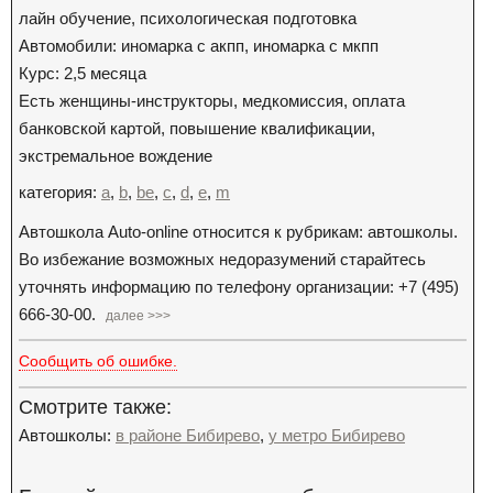
лайн обучение, психологическая подготовка
Автомобили: иномарка с акпп, иномарка с мкпп
Курс: 2,5 месяца
Есть женщины-инструкторы, медкомиссия, оплата
банковской картой, повышение квалификации,
экстремальное вождение
категория:
a
,
b
,
be
,
c
,
d
,
e
,
m
Автошкола Auto-online относится к рубрикам: автошколы.
Во избежание возможных недоразумений старайтесь
уточнять информацию по телефону организации: +7 (495)
666-30-00.
далее >>>
Сообщить об ошибке.
Смотрите также:
Автошколы:
в районе Бибирево
,
у метро Бибирево