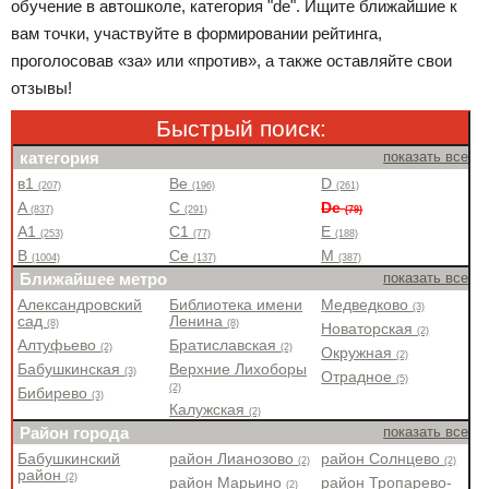
обучение в автошколе, категория "de". Ищите ближайшие к
вам точки, участвуйте в формировании рейтинга,
проголосовав «за» или «против», а также оставляйте свои
отзывы!
Быстрый поиск:
категория
показать все
в1
Be
D
(207)
(196)
(261)
A
C
De
(837)
(291)
(79)
A1
C1
E
(253)
(77)
(188)
B
Ce
M
(1004)
(137)
(387)
Ближайшее метро
показать все
Александровский
Библиотека имени
Медведково
(3)
сад
Ленина
(8)
(8)
Новаторская
(2)
Алтуфьево
Братиславская
(2)
(2)
Окружная
(2)
Бабушкинская
Верхние Лихоборы
(3)
Отрадное
(5)
(2)
Бибирево
(3)
Калужская
(2)
Район города
показать все
Бабушкинский
район Лианозово
район Солнцево
(2)
(2)
район
(2)
район Марьино
район Тропарево-
(2)