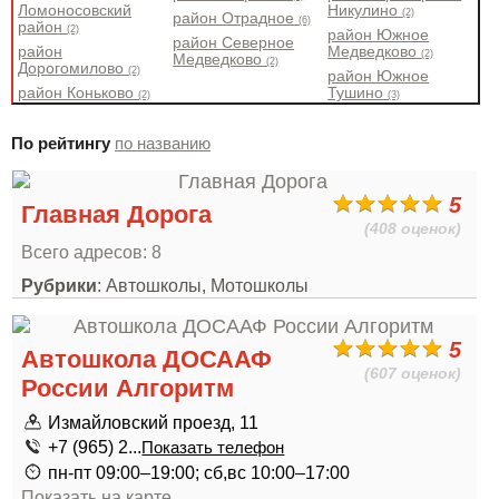
Ломоносовский
Никулино
(2)
район Отрадное
(6)
район
(2)
район Южное
район Северное
район
Медведково
(2)
Медведково
(2)
Дорогомилово
(2)
район Южное
район Коньково
Тушино
(2)
(3)
По рейтингу
по названию
5
Главная Дорога
(408 оценок)
Всего адресов: 8
Рубрики
: Автошколы, Мотошколы
5
Автошкола ДОСААФ
(607 оценок)
России Алгоритм
Измайловский проезд, 11
+7 (965) 2...
Показать телефон
пн-пт 09:00–19:00; сб,вс 10:00–17:00
Показать на карте