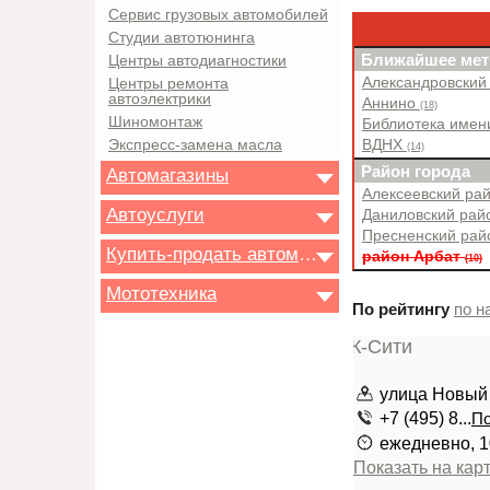
Сервис грузовых автомобилей
Студии автотюнинга
Ближайшее мет
Центры автодиагностики
Александровский
Центры ремонта
автоэлектрики
Аннино
(18)
Шиномонтаж
Библиотека имен
Экспресс-замена масла
ВДНХ
(14)
Район города
Автомагазины
Алексеевский ра
Автоуслуги
Даниловский ра
Пресненский ра
Купить-продать автомобиль
район Арбат
(10)
Мототехника
По рейтингу
по н
улица Новый 
+7 (495) 8...
По
ежедневно, 1
Показать на кар