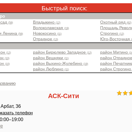
Быстрый поиск:
ро
 сад
Владыкино
Охотный ряд
(59)
(12)
(62)
Волоколамская
Площадь Рево
(19)
и Ленина
Новокосино
Строгино
(59)
(11)
(12)
Отрадное
Юго-Восточная
(13)
йон
район Бирюлево Западное
район Митино
(12)
(12)
(1
йон
район Вешняки
район Отрадно
(10)
(11)
йон
район Выхино-Жулебино
район Печатни
(10)
(19)
район Люблино
район Строгин
(11)
азванию
АСК-Сити
Арбат, 36
казать телефон
0:00–19:00
те