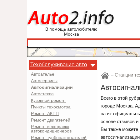
В помощь автолюбителю
Москва
Техобслуживание авто
Автоателье
Станции те
»
Автосервисы
Автосигнал
Автосигнализации
Автостекла
Всего в этой рубр
Кузовной ремонт
городе Москва. А
Пункты техосмотра
на их официальны
Ремонт АКПП
Ремонт двигателей
основе отзывов и
Ремонт и заправка
Вы также можете 
автокондиционеров
автосигнализации
Ремонт турбонагнетателей