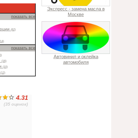
Экспресс - замена масла в
Москве
показать все
люции
(62)
(14)
показать все
6)
Автовинил и оклейка
е
(16)
автомобиля
ки
(10)
о
(12)
4.31
(35 оценок)