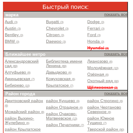
Быстрый поиск:
марка
показать все
Audi
Bugatti
Dodge
(3)
(3)
(3)
Austin
Chevrolet
Ferrari
(3)
(3)
(3)
Bentley
Citroen
Ford
(3)
(3)
(3)
BMW
Daewoo
Honda
(3)
(3)
(3)
Hyundai
(3)
Ближайшее метро
показать все
Александровский
Библиотека имени
Лианозово
(6)
сад
Ленина
(89)
(89)
Молодёжная
(10)
Алтуфьево
Давыдково
(8)
(6)
Озёрная
(6)
Аминьевская
Кожуховская
(7)
(6)
Охотный ряд
(90)
Бибирево
Крылатское
(10)
(7)
Щёлковская
(3)
Район города
показать все
Дмитровский район
район Кунцево
район Строгино
(9)
(6)
(6)
район Отрадное
район Чертаново
(6)
Можайский район
Северное
(8)
(6)
район Очаково-
район Выхино-
Матвеевское
район Южное
(13)
Жулебино
Тушино
(6)
(7)
район Печатники
(7)
район Крылатское
Тверской район
(90)