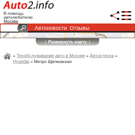
В помощь
автолюбителю
Москва
Автоновости
Отзывы
↓
↓
Развернуть карту
Техобслуживание авто в Москве
Автостекла
»
»
»
Hyundai
»
Метро Щёлковская