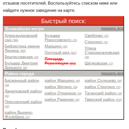
отзывов посетителей. Воспользуйтесь списком ниже или
найдите нужное заведение на карте.
Быстрый поиск:
Ближайшее метро
показать все
Александровский
Бульвар
Свиблово
(23)
сад
Рокоссовского
(586)
(23)
Строгино
(32)
Библиотека имени
Марьино
(29)
Улица
Ленина
(585)
Охотный ряд
Старокачаловская
(602)
Братиславская
(34)
(26)
Площадь
Бульвар Дмитрия
Революции
Щёлковская
(602)
(27)
Донского
(26)
Район города
показать все
Басманный район
район Марьино
район Солнцево
(49)
(30)
(30)
район Митино
район Строгино
(29)
(32)
Даниловский район
район Отрадное
Таганский район
(34)
(28)
(31)
район Раменки
Тверской район
(30)
(633)
Пресненский район
(50)
район Выхино-
Жулебино
(27)