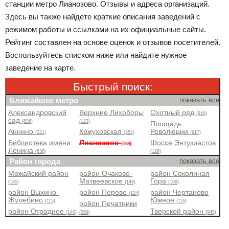
станции метро Лианозово. Отзывы и адреса организаций.
Здесь вы также найдете краткие описания заведений с
режимом работы и ссылками на их официальные сайты.
Рейтинг составлен на основе оценок и отзывов посетителей.
Воспользуйтесь списком ниже или найдите нужное
заведение на карте.
Быстрый поиск:
Ближайшее метро
показать все
Александровский
Верхние Лихоборы
Охотный ряд
(916)
сад
(836)
(123)
Площадь
Аннино
Кожуховская
Революции
(221)
(254)
(917)
Библиотека имени
Лианозово
Шоссе Энтузиастов
(113)
Ленина
(836)
(126)
Район города
показать все
Можайский район
район Очаково-
район Соколиная
Матвеевское
Гора
(165)
(149)
(109)
район Выхино-
район Перово
район Чертаново
(124)
Жулебино
Южное
(115)
(116)
район Печатники
район Отрадное
Тверской район
(140)
(269)
(945)