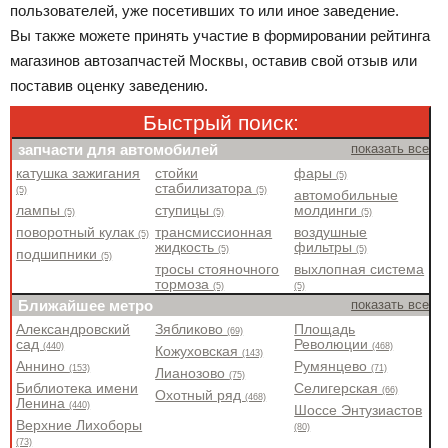
пользователей, уже посетивших то или иное заведение.
Вы также можете принять участие в формировании рейтинга
магазинов автозапчастей Москвы, оставив свой отзыв или
поставив оценку заведению.
Быстрый поиск:
запчасти для автомобилей
показать все
катушка зажигания
стойки
фары
(5)
стабилизатора
(5)
(5)
автомобильные
лампы
ступицы
молдинги
(5)
(5)
(5)
поворотный кулак
трансмиссионная
воздушные
(5)
жидкость
фильтры
(5)
(5)
подшипники
(5)
тросы стояночного
выхлопная система
тормоза
(5)
(5)
Ближайшее метро
показать все
Александровский
Зябликово
Площадь
(69)
сад
Революции
(440)
(468)
Кожуховская
(143)
Аннино
Румянцево
(153)
(71)
Лианозово
(75)
Библиотека имени
Селигерская
(66)
Охотный ряд
(468)
Ленина
(440)
Шоссе Энтузиастов
Верхние Лихоборы
(80)
(73)