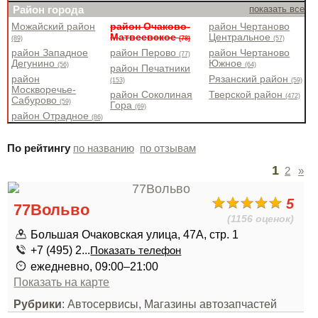
Район города
показать все
Можайский район
район Очаково-
район Чертаново
Матвеевское
Центральное
(89)
(78)
(57)
район Западное
район Перово
район Чертаново
(77)
Дегунино
Южное
(56)
(64)
район Печатники
район
Рязанский район
(153)
(59)
Москворечье-
район Соколиная
Тверской район
(472)
Сабурово
(59)
Гора
(69)
район Отрадное
(86)
По рейтингу
по названию
по отзывам
1
2
»
5
77Вольво
(1156 оценок)
Большая Очаковская улица, 47А, стр. 1
+7 (495) 2...
Показать телефон
ежедневно, 09:00–21:00
Показать на карте
Рубрики
: Автосервисы, Магазины автозапчастей