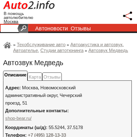
В помощь
автолюбителю
Москва
Автоновости
Отзывы
Техобслуживание авто
Автоакустика и автозвук
»
»
,
Автоателье
Студии автотюнинга
Автозвук Медведь
,
»
Автозвук Медведь
Описание
Карта
Отзывы
Адрес:
Москва
,
Новомосковский
административный округ, Чечерский
проезд, 51
Дополнительные контакты:
shop-bear.ru/
Координаты (ш/д):
55.5244, 37.5178
Телефон:
+7 (495) 128-13-33