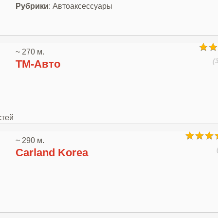
Рубрики
: Автоаксессуары
~ 270 м.
(
ТМ-Авто
стей
~ 290 м.
Carland Korea