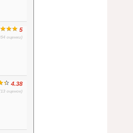
5
354 оценки)
4.38
(13 оценок)