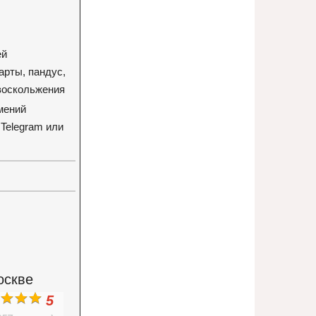
ей
арты, пандус,
ивоскольжения
мений
 Telegram или
оскве
5