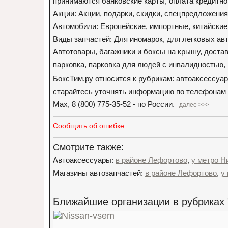
принимаются банковские карты, оплата кредитной
Акции: Акции, подарки, скидки, спецпредложения
Автомобили: Европейские, импортные, китайские,
Виды запчастей: Для иномарок, для легковых ав
Автотовары, багажники и боксы на крышу, достав
парковка, парковка для людей с инвалидностью,
БоксТим.ру относится к рубрикам: автоаксессуа
старайтесь уточнять информацию по телефонам орг
Max, 8 (800) 775-35-52 - по России.
далее >>>
Сообщить об ошибке.
Смотрите также:
Автоаксессуары:
в районе Лефортово
,
у метро Н
Магазины автозапчастей:
в районе Лефортово
,
у
Ближайшие организации в рубриках 