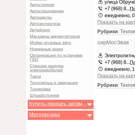
улица Обручев
Автостоянки
+7 (968) 8...
По
Автострахование
ежедневно, 0
Автошколы
Показать на кар
Автоэкспертиза
Детейлинг
Рубрики
: Техпо
Магазины аккумуляторов
Мойки грузовых авто
Номерные знаки
Электролитны
Организации по установке
ГБО
+7 (968) 8...
По
Станции зарядки
ежедневно, 1
электромобилей
Показать на кар
Такси
Техпомощь и эвакуация
Рубрики
: Техпо
Тонировка
Штрафстоянки
Купить-продать автомобиль
Мототехника