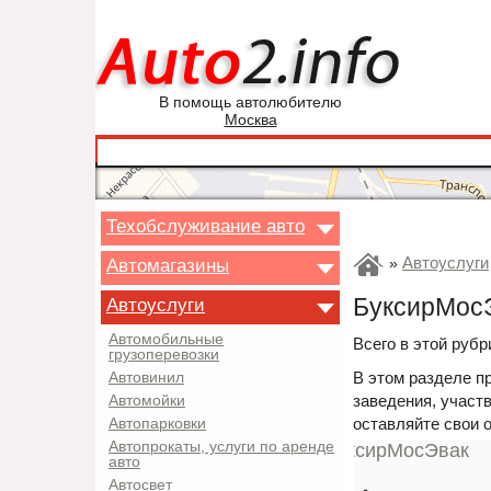
В помощь автолюбителю
Москва
Техобслуживание авто
Автоуслуги
Автомагазины
»
БуксирМосЭ
Автоуслуги
Автомобильные
Всего в этой рубр
грузоперевозки
В этом разделе п
Автовинил
заведения, участв
Автомойки
оставляйте свои 
Автопарковки
Автопрокаты, услуги по аренде
авто
Автосвет