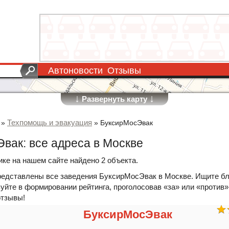
Автоновости
Отзывы
↓
↓
Развернуть карту
Техпомощь и эвакуация
»
»
БуксирМосЭвак
вак: все адреса в Москве
ике на нашем сайте найдено 2 объекта.
редставлены все заведения БуксирМосЭвак в Москве. Ищите б
уйте в формировании рейтинга, проголосовав «за» или «против»
отзывы!
БуксирМосЭвак