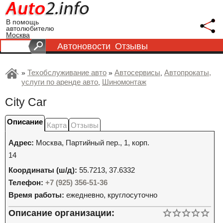
В помощь
автолюбителю
Москва
Автоновости
Отзывы
Техобслуживание авто
Автосервисы
Автопрокаты,
»
»
,
услуги по аренде авто
Шиномонтаж
,
City Car
Описание
Карта
Отзывы
Адрес:
Москва
,
Партийный пер., 1, корп.
14
Координаты (ш/д):
55.7213, 37.6332
Телефон:
+7 (925) 356-51-36
Время работы:
ежедневно, круглосуточно
Описание организации: