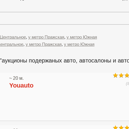
 Центральное
,
у метро Пражская
,
у метро Южная
Центральное
,
у метро Пражская
,
у метро Южная
"аукционы подержаных авто, автосалоны и авт
~ 20 м.
(
Youauto