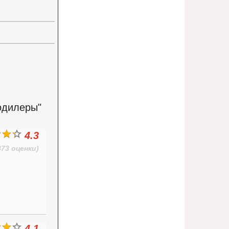
одилеры"
4.3
873 оценки)
4.1