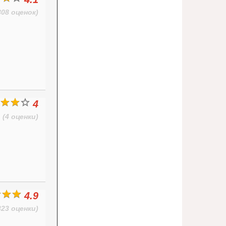
808 оценок)
4
(4 оценки)
4.9
323 оценки)