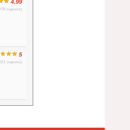
4.99
978 оценок)
5
021 оценка)