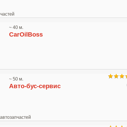
пчастей
~ 40 м.
CarOilBoss
~ 50 м.
Авто-бус-сервис
 автозапчастей