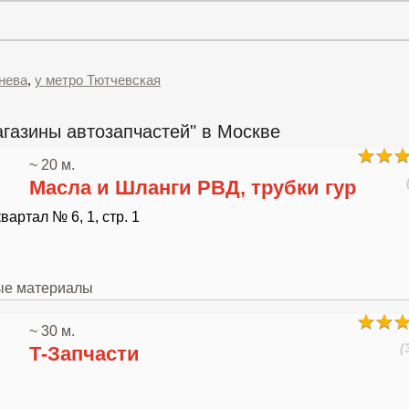
нева
,
у метро Тютчевская
газины автозапчастей" в Москве
~ 20 м.
Масла и Шланги РВД, трубки гур
артал № 6, 1, стр. 1
ные материалы
~ 30 м.
(
Т-Запчасти