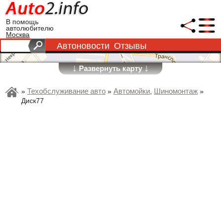
В помощь
автолюбителю
Москва
Автоновости
Отзывы
↓
↓
Развернуть карту
Техобслуживание авто
Автомойки
Шиномонтаж
»
»
,
»
Диск77