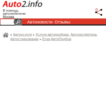
2
В помощь
автолюбителю
Москва
Автоновости
Отзывы
Автоуслуги
Услуги автоподбора
Автоэкспертиза
»
»
,
,
Автострахование
Егор-АвтоПодбор
»