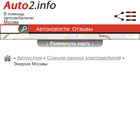
В помощь
автолюбителю
Москва
Автоновости
Отзывы
↓
↓
Развернуть карту
Автоуслуги
Станции зарядки электромобилей
»
»
»
Энергия Москвы