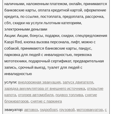
наличными, наложенным платежом, онлайн, принимаются
банковские карты, оплата кредитной картой, оформление
кредита, по ссылке, постоплата, предоплата, рассрочка,
сбп, скидки на услуги льготным категориям,
электронными деньгами
Акции: Акции, бонусы, подарки, скидки, спецпредложения
Kaspi Red, кнопка вызова персонала, лифт, можно с
собакой, принимаются банковские карты, пандус,
парковка для людей с инвалидностью, перевозка
мототехники, подарочный сертификат, предварительная
запись, срочный выезд, туалет для людей с
инвалидностью
услуги:
внедорожная эвакуация
,
запуск двигателя
,
зарядка аккумулятора от внешнего источника
,
открытие
капота
,
отогрев автомобиля
,
подвоз топлива
,
снятие
блокираторов
,
снятие с паркинга
эвакуатор:
автовоз
,
гидроборт
,
грузовой
,
мотоэвакуатор
,
с