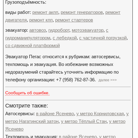
Грузоподъёмность:
виды работ:
ремонт акпп
,
ремонт генераторов
,
ремонт
двигателя
,
ремонт кпп
,
ремонт стартеров
эвакуатор:
автовоз
,
гидроборт
,
мотоэвакуатор
,
с
гидроманипулятором
,
с лебедкой
,
с частичной погрузкой
,
со сдвижной платформой
Эвакуатор Пегас относится к рубрикам: автосервисы,
техпомощь и эвакуация. Во избежание возможных
недоразумений старайтесь уточнять информацию по
телефону организации: +7 (958) 762-87-36.
далее >>>
Сообщить об ошибке.
Смотрите также:
Автосервисы:
в районе Ясенево
,
у метро Корниловская
,
у
метро Нагатинский затон
,
у метро Тёплый Стан
,
у метро
Ясенево
Техпомощь и эвакуация:
в районе Ясенево
,
у метро