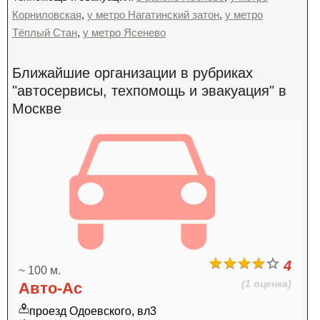
Корниловская
,
у метро Нагатинский затон
,
у метро
Тёплый Стан
,
у метро Ясенево
Ближайшие организации в рубриках
"автосервисы, техпомощь и эвакуация" в
Москве
4
~ 100 м.
(1 оценка)
Авто-Ас
проезд Одоевского, вл3