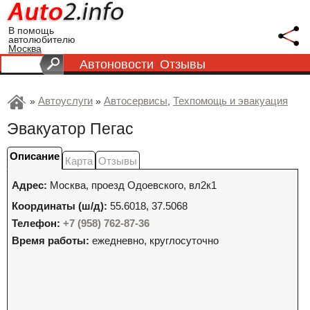
В помощь
автолюбителю
Москва
Автоновости
Отзывы
Автоуслуги
Автосервисы
Техпомощь и эвакуация
»
»
,
Эвакуатор Пегас
Описание
Карта
Отзывы
Адрес:
Москва
,
проезд Одоевского, вл2к1
Координаты (ш/д):
55.6018, 37.5068
Телефон:
+7 (958) 762-87-36
Время работы:
ежедневно, круглосуточно