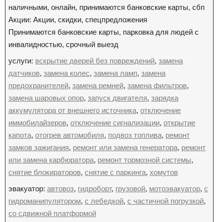
наличными, онлайн, принимаются банковские карты, сбп
Акции: Акции, скидки, спецпредложения
Принимаются банковские карты, парковка для людей с
инвалидностью, срочный выезд
услуги:
вскрытие дверей без повреждений
,
замена
датчиков
,
замена колес
,
замена ламп
,
замена
предохранителей
,
замена ремней
,
замена фильтров
,
замена шаровых опор
,
запуск двигателя
,
зарядка
аккумулятора от внешнего источника
,
отключение
иммобилайзеров
,
отключение сигнализации
,
открытие
капота
,
отогрев автомобиля
,
подвоз топлива
,
ремонт
замков зажигания
,
ремонт или замена генератора
,
ремонт
или замена карбюратора
,
ремонт тормозной системы
,
снятие блокираторов
,
снятие с паркинга
,
хомутов
эвакуатор:
автовоз
,
гидроборт
,
грузовой
,
мотоэвакуатор
,
с
гидроманипулятором
,
с лебедкой
,
с частичной погрузкой
,
со сдвижной платформой