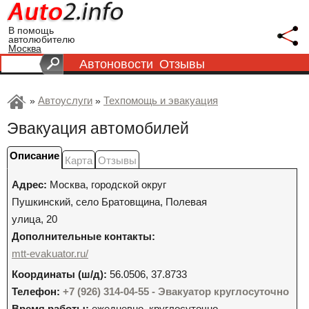
В помощь
автолюбителю
Москва
Автоновости
Отзывы
Автоуслуги
Техпомощь и эвакуация
»
»
Эвакуация автомобилей
Описание
Карта
Отзывы
Адрес:
Москва
,
городской округ
Пушкинский, село Братовщина, Полевая
улица, 20
Дополнительные контакты:
mtt-evakuator.ru/
Координаты (ш/д):
56.0506, 37.8733
Телефон:
+7 (926) 314-04-55 - Эвакуатор круглосуточно
Время работы:
ежедневно, круглосуточно