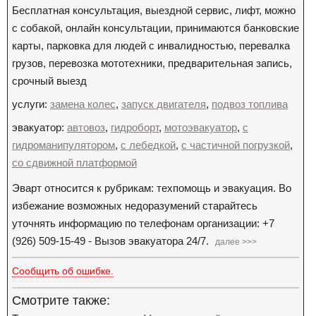
Бесплатная консультация, выездной сервис, лифт, можно
с собакой, онлайн консультации, принимаются банковские
карты, парковка для людей с инвалидностью, перевалка
грузов, перевозка мототехники, предварительная запись,
срочный выезд
услуги:
замена колес
,
запуск двигателя
,
подвоз топлива
эвакуатор:
автовоз
,
гидроборт
,
мотоэвакуатор
,
с
гидроманипулятором
,
с лебедкой
,
с частичной погрузкой
,
со сдвижной платформой
Эварт относится к рубрикам: техпомощь и эвакуация. Во
избежание возможных недоразумений старайтесь
уточнять информацию по телефонам организации: +7
(926) 509-15-49 - Вызов эвакуатора 24/7.
далее >>>
Сообщить об ошибке.
Смотрите также: