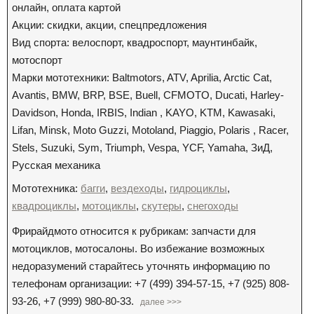
онлайн, оплата картой
Акции: скидки, акции, спецпредложения
Вид спорта: велоспорт, квадроспорт, маунтинбайк,
мотоспорт
Марки мототехники: Baltmotors, ATV, Aprilia, Arctic Cat,
Avantis, BMW, BRP, BSE, Buell, CFMOTO, Ducati, Harley-
Davidson, Honda, IRBIS, Indian , KAYO, KTM, Kawasaki,
Lifan, Minsk, Moto Guzzi, Motoland, Piaggio, Polaris , Racer,
Stels, Suzuki, Sym, Triumph, Vespa, YCF, Yamaha, ЗиД,
Русская механика
Мототехника:
багги
,
вездеходы
,
гидроциклы
,
квадроциклы
,
мотоциклы
,
скутеры
,
снегоходы
Фрирайдмото относится к рубрикам: запчасти для
мотоциклов, мотосалоны. Во избежание возможных
недоразумений старайтесь уточнять информацию по
телефонам организации: +7 (499) 394-57-15, +7 (925) 808-
93-26, +7 (999) 980-80-33.
далее >>>