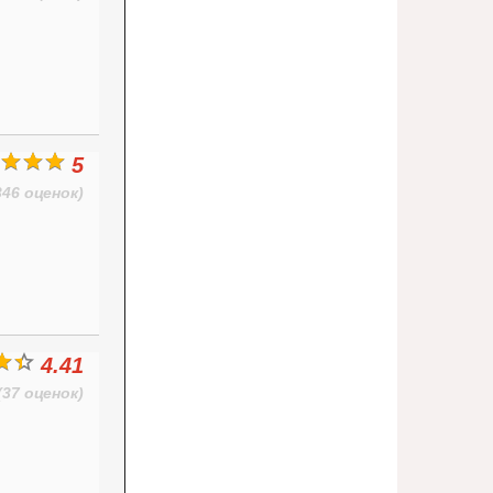
5
346 оценок)
4.41
(37 оценок)