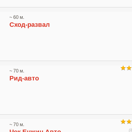
~ 60 м.
Сход-развал
~ 70 м.
Рид-авто
~ 70 м.
(
Чек Енжин Авто