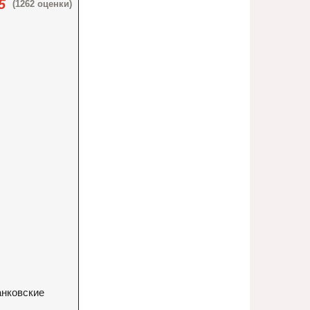
5
(1262 оценки)
анковские