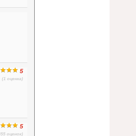
5
(1 оценка)
5
855 оценок)