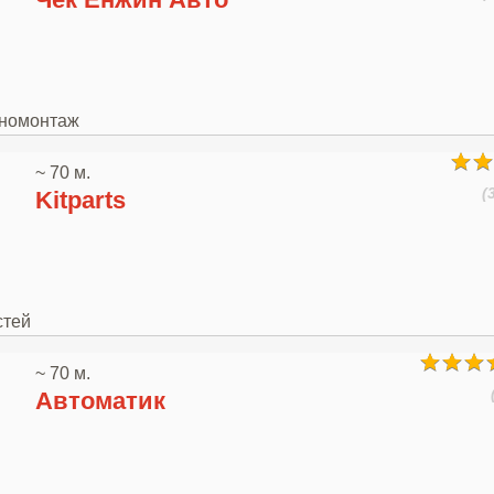
иномонтаж
~ 70 м.
(
Kitparts
стей
~ 70 м.
Автоматик