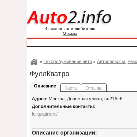
В помощь автолюбителю
Москва
Техобслуживание авто
Автосервисы
Рем
»
»
,
ФуллКватро
Описание
Карта
Отзывы
Адрес:
Москва
,
Дорожная улица, вл21Ас6
Дополнительные контакты:
fullquattro.ru/
Описание организации: