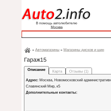
В помощь автолюбителю
Москва
Автомагазины
Магазины дисков и шин
»
»
Гараж15
Описание
Карта
Отзывы (1)
Адрес:
Москва
,
Новомосковский административны
Славянский Мир, к5
Дополнительные контакты: