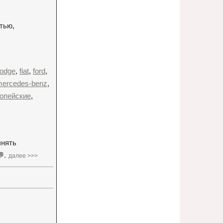
тью,
odge
,
fiat
,
ford
,
ercedes-benz
,
опейские
,
чнять
.
далее >>>