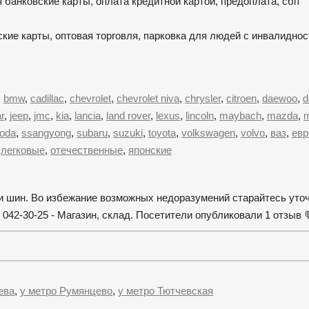
 банковские карты, оплата кредитной картой, предоплата, сбп
кие карты, оптовая торговля, парковка для людей с инвалиднос
,
bmw
,
cadillac
,
chevrolet
,
chevrolet niva
,
chrysler
,
citroen
,
daewoo
,
d
r
,
jeep
,
jmc
,
kia
,
lancia
,
land rover
,
lexus
,
lincoln
,
maybach
,
mazda
,
m
oda
,
ssangyong
,
subaru
,
suzuki
,
toyota
,
volkswagen
,
volvo
,
ваз
,
евр
,
легковые
,
отечественные
,
японские
 и шин. Во избежание возможных недоразумений старайтесь уто
042-30-25 - Магазин, склад. Посетители опубликовали 1 отзыв 
ева
,
у метро Румянцево
,
у метро Тютчевская