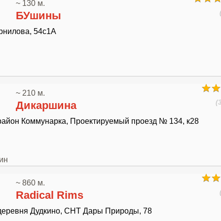
~ 130 м.
БУшины
рнилова, 54с1А
~ 210 м.
(
Дикаршина
район Коммунарка, Проектируемый проезд № 134, к28
ин
~ 860 м.
Radical Rims
деревня Дудкино, СНТ Дары Природы, 78