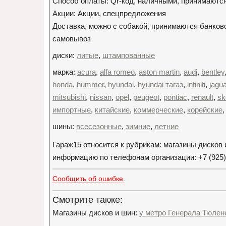
Способ оплаты: Qr-код, наличными, принимаются
Акции: Акции, спецпредложения
Доставка, можно с собакой, принимаются банковс
самовывоз
диски:
литые
,
штампованные
марка:
acura
,
alfa romeo
,
aston martin
,
audi
,
bentley
honda
,
hummer
,
hyundai
,
hyundai тагаз
,
infiniti
,
jagua
mitsubishi
,
nissan
,
opel
,
peugeot
,
pontiac
,
renault
,
sk
импортные
,
китайские
,
коммерческие
,
корейские
шины:
всесезонные
,
зимние
,
летние
Гараж15 относится к рубрикам: магазины дисков
информацию по телефонам организации: +7 (925) 
Сообщить об ошибке.
Смотрите также:
Магазины дисков и шин:
у метро Генерала Тюлен