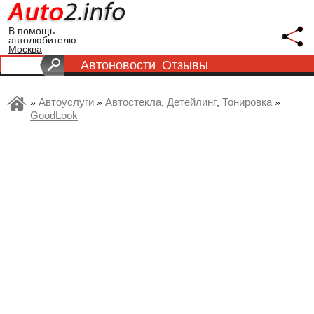
В помощь
автолюбителю
Москва
Автоновости
Отзывы
Автоуслуги
Автостекла
Детейлинг
Тонировка
»
»
,
,
»
GoodLook