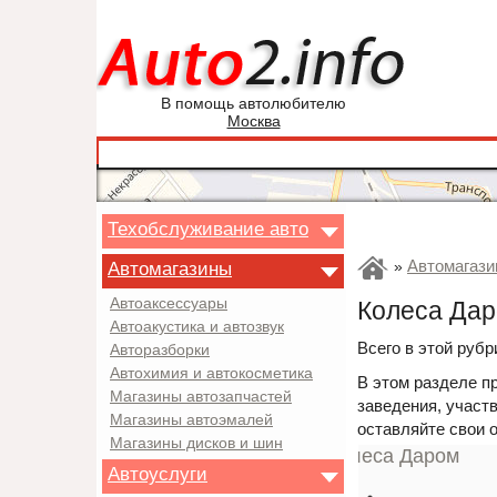
В помощь автолюбителю
Москва
Техобслуживание авто
Автомагаз
Автомагазины
»
Автоаксессуары
Колеса Дар
Автоакустика и автозвук
Всего в этой рубр
Авторазборки
Автохимия и автокосметика
В этом разделе п
Магазины автозапчастей
заведения, участв
Магазины автоэмалей
оставляйте свои 
Магазины дисков и шин
Автоуслуги