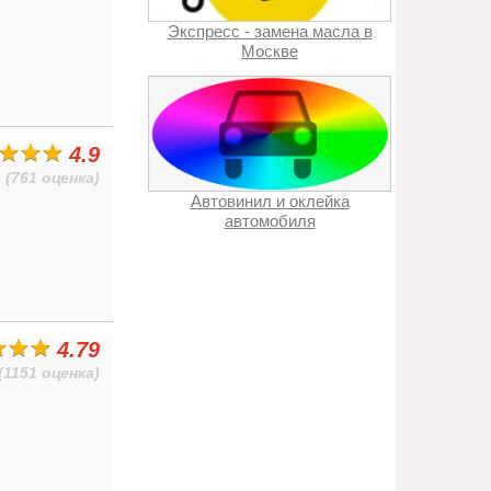
Экспресс - замена масла в
Москве
4.9
(761 оценка)
Автовинил и оклейка
автомобиля
4.79
(1151 оценка)