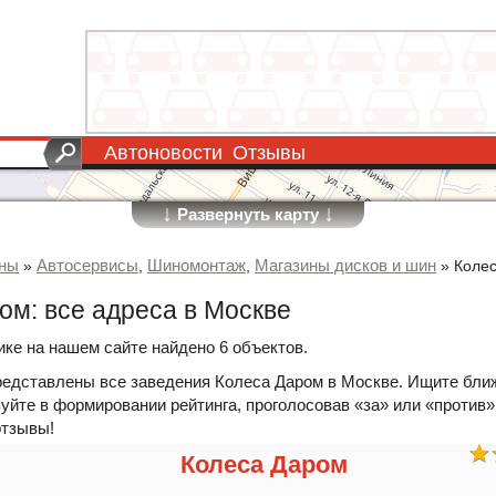
Автоновости
Отзывы
↓
↓
Развернуть карту
ины
Автосервисы
Шиномонтаж
Магазины дисков и шин
»
,
,
»
Коле
ом: все адреса в Москве
ике на нашем сайте найдено 6 объектов.
редставлены все заведения Колеса Даром в Москве. Ищите бли
уйте в формировании рейтинга, проголосовав «за» или «против»
отзывы!
Колеса Даром