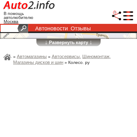
3
В помощь
автолюбителю
Москва
Автоновости
Отзывы
↓
↓
Развернуть карту
Автомагазины
Автосервисы
Шиномонтаж
»
»
,
,
Магазины дисков и шин
»
Колесо. ру