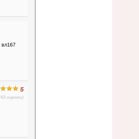
 вл167
5
(43 оценки)