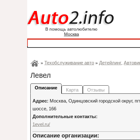
В помощь автолюбителю
Москва
Техобслуживание авто
Детейлинг
Автови
»
»
,
Левел
Описание
Карта
Отзывы
Адрес:
Москва
,
Одинцовский городской округ, п
шоссе, 166
Дополнительные контакты:
1evel.ru/
Описание организации: