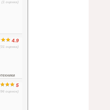
(1 оценка)
4.9
(31 оценка)
отехники
5
496 оценок)