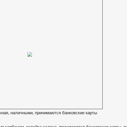
чная, наличными, принимаются банковские карты
ция карбоном, оклейка салона, принимаются банковские карты, п