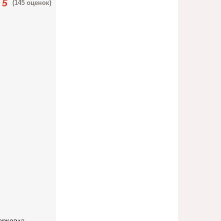
5
(145 оценок)
арковка,