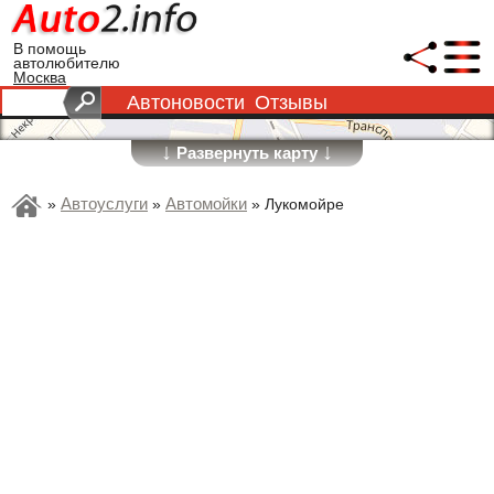
В помощь
автолюбителю
Москва
Автоновости
Отзывы
↓
↓
Развернуть карту
Автоуслуги
Автомойки
»
»
»
Лукомойре