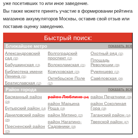
уже посетивших то или иное заведение.
Вы также можете принять участие в формировании рейтинга
магазинов аккумуляторов Москвы, оставив свой отзыв или
поставив оценку заведению.
Быстрый поиск:
Ближайшее метро
показать все
Александровский
Волгоградский
Охотный ряд
(32)
сад
проспект
(32)
(12)
Площадь
Бабушкинская
Волоколамская
Революции
(13)
(21)
(29)
Библиотека имени
Кожуховская
Румянцево
(23)
(12)
Ленина
(31)
Октябрьское Поле
Савёловская
(26)
Братиславская
(12)
(12)
Район города
показать все
Басманный район
район Люблино
район Печатники
(14)
(29)
(24)
район Марьина
район Соколиная
Бутырский район
Роща
Гора
(14)
(19)
(19)
Даниловский район
район Митино
Таганский район
(22)
(14)
(26)
район Нагатино-
Тверской район
(47)
Пресненский район
Садовники
(18)
(15)