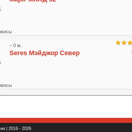
1
рвисы
~ 0 м.
Seres Мэйджор Север
1
рвисы
я | 2016 - 2026