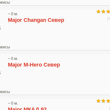
рвисы
~ 0 м.
(
Major Changan Север
1
рвисы
~ 0 м.
Major M-Hero Север
1
рвисы
~ 0 м.
Major МКАД 92