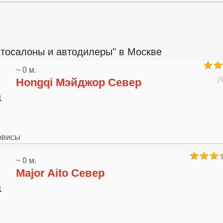
втосалоны и автодилеры" в Москве
~ 0 м.
(
Hongqi Мэйджор Север
1
рвисы
~ 0 м.
Major Aito Север
1