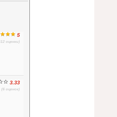
5
612 оценки)
3.33
(6 оценок)