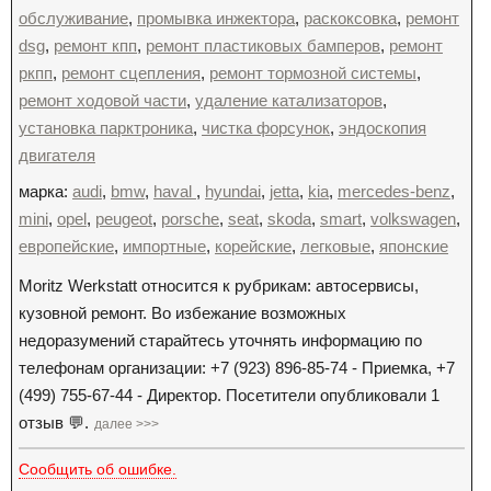
обслуживание
,
промывка инжектора
,
раскоксовка
,
ремонт
dsg
,
ремонт кпп
,
ремонт пластиковых бамперов
,
ремонт
ркпп
,
ремонт сцепления
,
ремонт тормозной системы
,
ремонт ходовой части
,
удаление катализаторов
,
установка парктроника
,
чистка форсунок
,
эндоскопия
двигателя
марка:
audi
,
bmw
,
haval
,
hyundai
,
jetta
,
kia
,
mercedes-benz
,
mini
,
opel
,
peugeot
,
porsche
,
seat
,
skoda
,
smart
,
volkswagen
,
европейские
,
импортные
,
корейские
,
легковые
,
японские
Moritz Werkstatt относится к рубрикам: автосервисы,
кузовной ремонт. Во избежание возможных
недоразумений старайтесь уточнять информацию по
телефонам организации: +7 (923) 896-85-74 - Приемка, +7
(499) 755-67-44 - Директор. Посетители опубликовали 1
отзыв 💬.
далее >>>
Сообщить об ошибке.