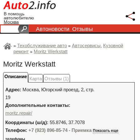
В помощь
автолюбителю
Москва
Автоновости
Отзывы
Техобслуживание авто
Автосервисы
Кузовной
»
»
,
ремонт
Moritz Werkstatt
»
Moritz Werkstatt
Описание
Карта
Отзывы (1)
Адрес:
Москва
,
Югорский проезд, 2, стр.
19
Дополнительные контакты:
moritz.repair/
Координаты (ш/д):
55.8746, 37.7078
Телефон:
+7 (923) 896-85-74 - Приемка
Показать еще
телефоны