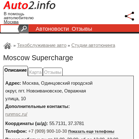
В помощь
автолюбителю
Москва
Автоновости
Отзывы
Техобслуживание авто
Студии автотюнинга
»
»
Moscow Supercharge
Описание
Карта
Отзывы
Адрес:
Москва
,
Одинцовский городской
округ, пгт. Новоивановское, Овражная
улица, 10
Дополнительные контакты:
runmsc.ru/
Координаты (ш/д):
55.7131, 37.3781
Телефон:
+7 (909) 900-10-30
Показать еще телефоны