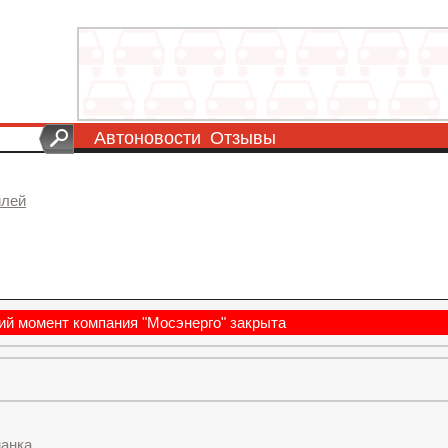
Автоновости
Отзывы
илей
ий момент компания "Мосэнерго" закрыта
манка