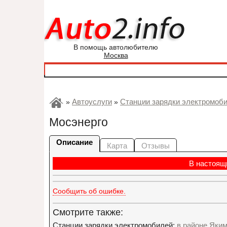
В помощь автолюбителю
Москва
Автоуслуги
Станции зарядки электромоб
»
»
Мосэнерго
Описание
Карта
Отзывы
В настоящ
Сообщить об ошибке.
Смотрите также:
Станции зарядки электромобилей:
в районе Яки