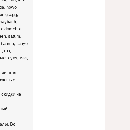
nda, howo,
koenigsegg,
, maybach,
 oldsmobile,
een, saturn,
 tianma, tianye,
с, газ,
ые, луаз, маз,
лей, для
рактные
 скидки на
чный
иалы. Во