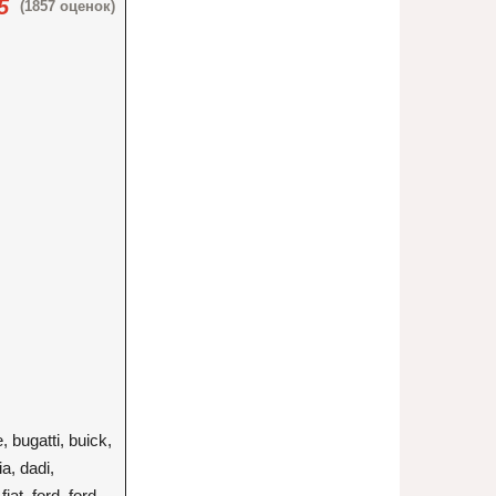
5
(1857 оценок)
, bugatti, buick,
a, dadi,
at, ford, ford