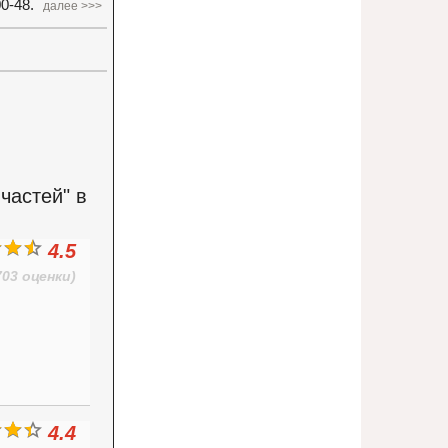
0-48.
далее >>>
частей" в
4.5
703 оценки)
4.4