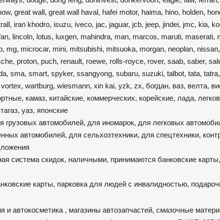
onow, great wall, great wall haval, hafei motor, haima, hino, holden, ho
all, iran khodro, isuzu, iveco, jac, jaguar, jcb, jeep, jindei, jmc, kia, 
 lifan, lincoln, lotus, luxgen, mahindra, man, marcos, maruti, maserati
mg, microcar, mini, mitsubishi, mitsuoka, morgan, neoplan, nissan,
he, proton, puch, renault, roewe, rolls-royce, rover, saab, saber, sal
, sma, smart, spyker, ssangyong, subaru, suzuki, talbot, tata, tatra,
o, vortex, wartburg, wiesmann, xin kai, yzk, zx, богдан, ваз, велта, ви
портные, камаз, китайские, коммерческих, корейские, лада, легков
тагаз, уаз, японские
ля грузовых автомобилей, для иномарок, для легковых автомоби
енных автомобилей, для сельхозтехники, для спецтехники, конт
едложения
ая система скидок, наличными, принимаются банковские карты,
анковские карты, парковка для людей с инвалидностью, подаро
я и автокосметика , магазины автозапчастей, смазочные матер