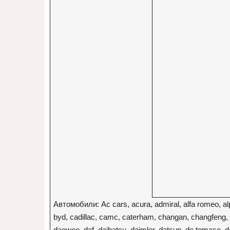
Автомобили: Ac cars, acura, admiral, alfa romeo, alpin
byd, cadillac, camc, caterham, changan, changfeng, ch
daewoo, daf, daihatsu, daimler, datsun, de tomaso, der