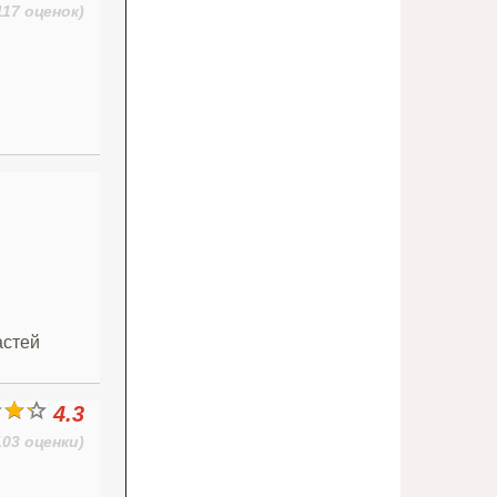
117 оценок)
астей
4.3
103 оценки)