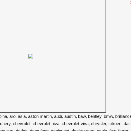
a, aro, asia, aston martin, audi, austin, baw, bentley, bmw, brilliance
ery, chevrolet, chevrolet niva, chevrolet-viva, chrysler, citroen, daci
ways, dodge, dong feng, doninvest, donkervoort, eagle, faw, ferrari, fi